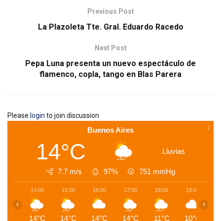
Previous Post
La Plazoleta Tte. Gral. Eduardo Racedo
Next Post
Pepa Luna presenta un nuevo espectáculo de
flamenco, copla, tango en Blas Parera
Please
login
to join discussion
Buenos Aires
14°C
Lluvias
7.7 m/s
97%
751
mmHg
14:00
15:00
16:00
17:00
18:00
19:00
2
‹
›
14°C
14°C
14°C
14°C
11°C
10°C
1