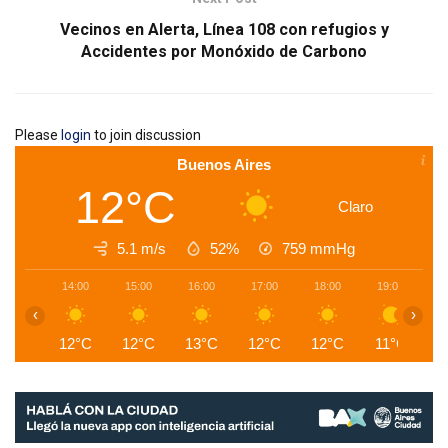
Vecinos en Alerta, Línea 108 con refugios y
Accidentes por Monóxido de Carbono
Please
login
to join discussion
Buenos Aires
12°C
Claro
5.1 m/s
52%
759
mmHg
14:00
15:00
16:00
17:00
18:00
19:00
2
‹
›
12°C
12°C
13°C
12°C
12°C
11°C
1