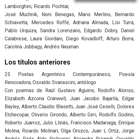
Lamborghini, Ricardo Pochtar,
José Muchnik, Noni Benegas, Mario Merlino, Bernardo
Schiavetta, Mercedes Roffé, Adriana Almada, Lisi Turrá,
Pablo Urquiza, Sandra Lorenzano, Edgardo Dobry, Daniel
Calabrese, Laura Giordani, Diego Kovadloff, Arturo Borra,
Carolina Jobbagy, Andrés Neuman.
Los títulos anteriores
25 Poetas Argentinos Contemporáneos, Poesía
Renovadora, Osvaldo Svanascini, antólogo
Con poemas de Raúl Gustavo Aguirre, Rodolfo Alonso,
Elizabeth Azcona Cranwell, Juan Jacobo Bajarlía, Edgar
Bayley, Alberto Claudio Blasetti, Juan José Ceselli, Dolores
Etchecopar, Oliverio Girondo, Alberto Girri, Rodolfo Godino,
Roberto Juarroz, Julio Llinás, Francisco Madariaga, Enrique
Molina, Ricardo Molinari, Olga Orozco, Juan L Ortiz, Jorge
Andrés Paita, Aldo Pellegrini, Alejandra Pizarnik, Osvaldo