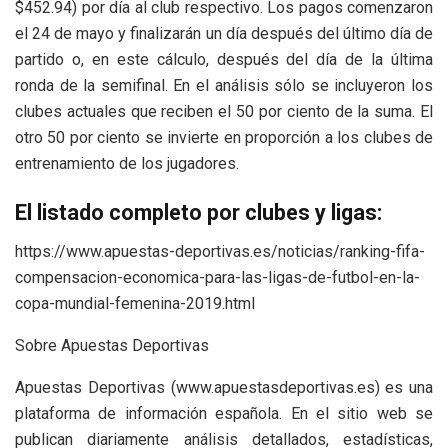
$452.94) por día al club respectivo. Los pagos comenzaron
el 24 de mayo y finalizarán un día después del último día de
partido o, en este cálculo, después del día de la última
ronda de la semifinal. En el análisis sólo se incluyeron los
clubes actuales que reciben el 50 por ciento de la suma. El
otro 50 por ciento se invierte en proporción a los clubes de
entrenamiento de los jugadores.
El listado completo por clubes y ligas:
https://www.apuestas-deportivas.es/noticias/ranking-fifa-
compensacion-economica-para-las-ligas-de-futbol-en-la-
copa-mundial-femenina-2019.html
Sobre Apuestas Deportivas
Apuestas Deportivas (www.apuestasdeportivas.es) es una
plataforma de información española. En el sitio web se
publican diariamente análisis detallados, estadísticas,