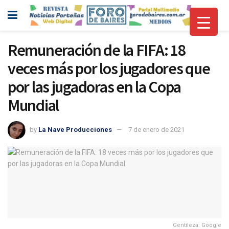
Remuneración de la FIFA: 18
veces más por los jugadores que
por las jugadoras en la Copa
Mundial
by
La Nave Producciones
7 de enero de 2021
Gentileza: Google