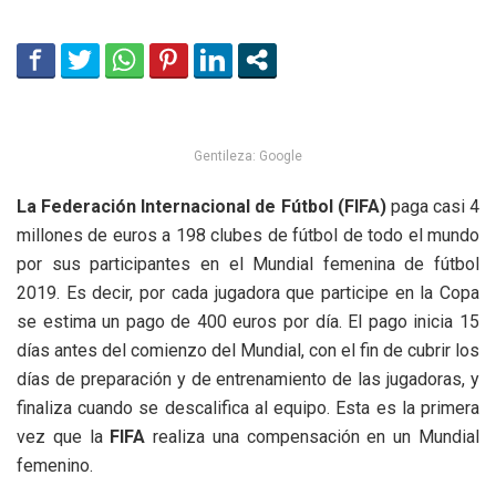
Gentileza: Google
La Federación Internacional de Fútbol (FIFA)
paga casi 4
millones de euros a 198 clubes de fútbol de todo el mundo
por sus participantes en el Mundial femenina de fútbol
2019. Es decir, por cada jugadora que participe en la Copa
se estima un pago de 400 euros por día. El pago inicia 15
días antes del comienzo del Mundial, con el fin de cubrir los
días de preparación y de entrenamiento de las jugadoras, y
finaliza cuando se descalifica al equipo. Esta es la primera
vez que la
FIFA
realiza una compensación en un Mundial
femenino.