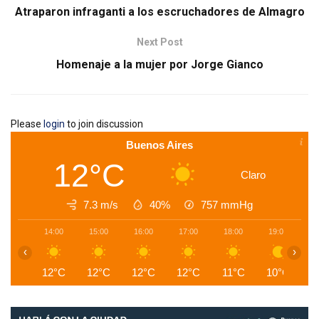
Atraparon infraganti a los escruchadores de Almagro
Next Post
Homenaje a la mujer por Jorge Gianco
Please
login
to join discussion
Buenos Aires
12°C
Claro
7.3 m/s
40%
757
mmHg
14:00
15:00
16:00
17:00
18:00
19:00
2
‹
›
12°C
12°C
12°C
12°C
11°C
10°C