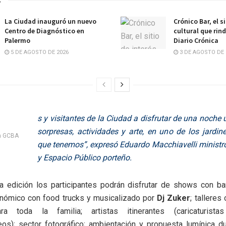
La Ciudad inauguró un nuevo
Crónico Bar, el s
Centro de Diagnóstico en
cultural que rin
Palermo
Diario Crónica
5 DE AGOSTO DE 2026
3 DE AGOSTO DE 
s y visitantes de la Ciudad a disfrutar de una noche ú
sorpresas, actividades y arte, en uno de los jardi
za GCBA
que tenemos”, expresó Eduardo Macchiavelli ministr
y Espacio Público porteño.
a edición los participantes podrán disfrutar de shows con ba
onómico con food trucks y musicalizado por
Dj Zuker
; talleres
ara toda la familia; artistas itinerantes (caricaturista
os); sector fotográfico; ambientación y propuesta lumínica du