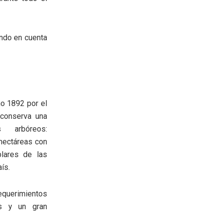
iendo en cuenta
ño 1892 por el
 conserva una
s arbóreos:
 hectáreas con
lares de las
ís.
querimientos
as y un gran