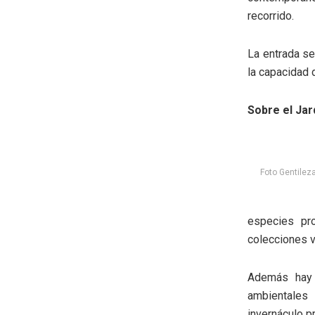
recorrido.
La entrada ser
la capacidad d
Sobre el Jar
Foto Gentile
especies pro
colecciones v
Además hay 
ambientales
invernáculo p