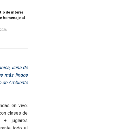
itio de interés
de homenaje al
2026
nica, llena de
nes más lindos
o de Ambiente
ndas en vivo;
 con clases de
s + juglares
rante todo el