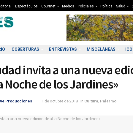
ditorial
Espectàculos
Gourmet
Medios
Policiales
Polìtica
Salud
RIO
COBERTURAS
ENTREVISTAS
MISCELÁNEAS
IC
udad invita a una nueva edi
a Noche de los Jardines»
ve Producciones
1 de octubre de 2018
in
Cultura
,
Palermo
6:00
17:00
18:00
19:00
20:00
21:00
22:00
23
4°C
13°C
12°C
10°C
10°C
9°C
9°C
8