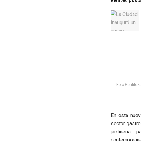
Foto Gentile
En esta nuev
sector gastr
jardinería p
contemporáne