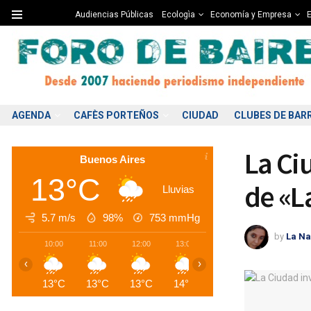
Audiencias Públicas
Ecologìa
Economía y Empresa
E
AGENDA
CAFÈS PORTEÑOS
CIUDAD
CLUBES DE BAR
La Ci
Buenos Aires
13°C
de «L
Lluvias
5.7 m/s
98%
753
mmHg
by
La Na
10:00
11:00
12:00
13:00
14:00
15:00
1
‹
›
13°C
13°C
13°C
14°C
13°C
13°C
1