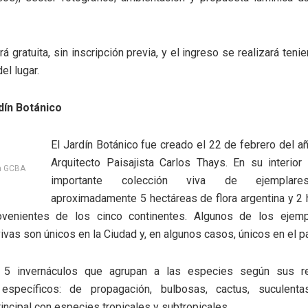
á gratuita, sin inscripción previa, y el ingreso se realizará ten
el lugar.
dín Botánico
El Jardín Botánico fue creado el 22 de febrero del a
Arquitecto Paisajista Carlos Thays. En su interior
za GCBA
importante colección viva de ejemplare
aproximadamente 5 hectáreas de flora argentina y 2
venientes de los cinco continentes. Algunos de los ejemp
ivas son únicos en la Ciudad y, en algunos casos, únicos en el pa
5 invernáculos que agrupan a las especies según sus re
 específicos: de propagación, bulbosas, cactus, suculent
rincipal con especies tropicales y subtropicales.