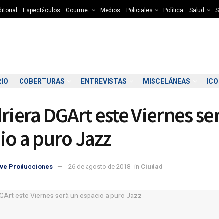
itorial
Espectàculos
Gourmet
Medios
Policiales
Polìtica
Salud
S
RIO
COBERTURAS
ENTREVISTAS
MISCELÁNEAS
IC
driera DGArt este Viernes se
io a puro Jazz
ve Producciones
26 de agosto de 2018
in
Ciudad
9:00
10:00
11:00
12:00
13:00
14:00
15:00
16
8°C
10°C
11°C
11°C
12°C
12°C
12°C
1