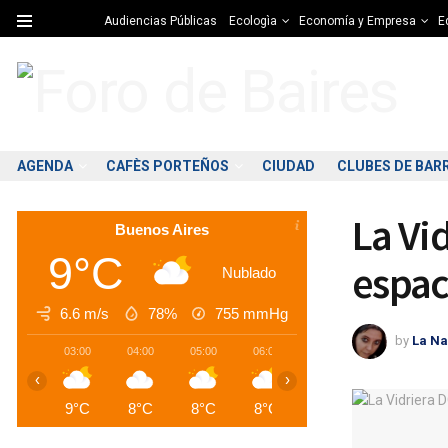
Audiencias Públicas
Ecologìa
Economía y Empresa
Ed
AGENDA
CAFÈS PORTEÑOS
CIUDAD
CLUBES DE BAR
La Vi
Buenos Aires
9°C
espac
Nublado
6.6 m/s
78%
755
mmHg
by
La Na
03:00
04:00
05:00
06:00
07:00
08:00
0
‹
›
9°C
8°C
8°C
8°C
8°C
8°C