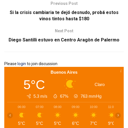
Previous Post
Si la crisis cambiaria te dejó desnudo, probá estos
vinos tintos hasta $180
Next Post
Diego Santilli estuvo en Centro Aragòn de Palermo
Please
login
to join discussion
Buenos Aires
5°C
Claro
5.3 m/s
67%
763
mmHg
06:00
07:00
08:00
09:00
10:00
11:00
1
‹
›
5°C
5°C
5°C
6°C
7°C
9°C
1