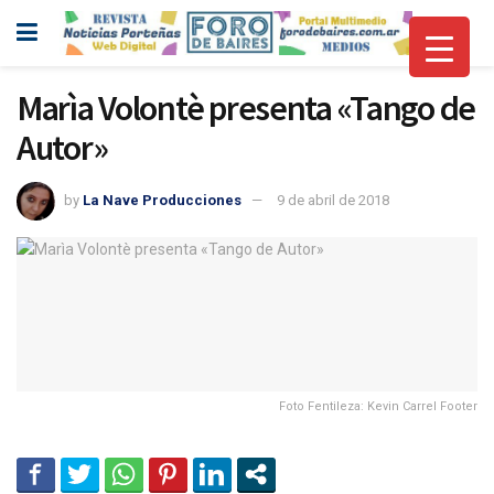
Marìa Volontè presenta «Tango de
Autor»
by
La Nave Producciones
9 de abril de 2018
Foto Fentileza: Kevin Carrel Footer