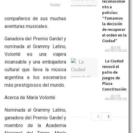
reconocimie
Footer
nto a
policías:
“Tomamos
compañeros de sus muchas
la decisión
aventuras musicales.
de recuperar
el orden en la
Ganadora del Premio Gardel y
Ciudad”
nominada al Grammy Latino,
5 DE
AGOSTO DE 2026
Volonté es una viajera
La Ciudad
incansable y una embajadora
renovó el
cultural que lleva la música
patio de
argentina a los escenarios
juegos de
Plaza
más prestigiosos del mundo.
Constitución
2 DE
Acerca de María Volonté
AGOSTO DE 2026
Nominada al Grammy Latino,
ganadora del Premio Gardel y
miembro de la Academia