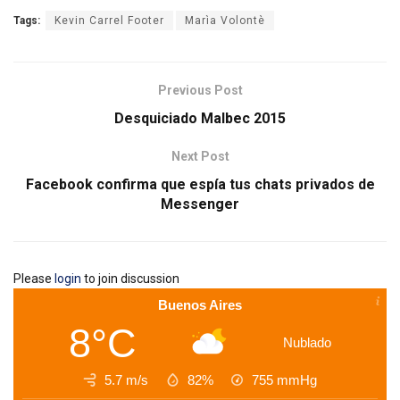
Tags:
Kevin Carrel Footer
Marìa Volontè
Previous Post
Desquiciado Malbec 2015
Next Post
Facebook confirma que espía tus chats privados de
Messenger
Please
login
to join discussion
Buenos Aires
8°C
Nublado
5.7 m/s
82%
755
mmHg