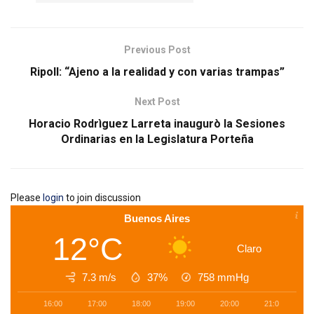
Previous Post
Ripoll: “Ajeno a la realidad y con varias trampas”
Next Post
Horacio Rodrìguez Larreta inaugurò la Sesiones
Ordinarias en la Legislatura Porteña
Please
login
to join discussion
Buenos Aires
12°C
Claro
7.3 m/s
37%
758
mmHg
16:00
17:00
18:00
19:00
20:00
21:00
2