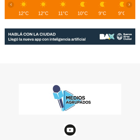
‹
›
12°C
12°C
11°C
10°C
9°C
9°C