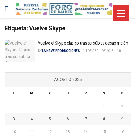
Etiqueta:
Vuelve Skype
Vuelve el Skype clásico tras su súbita desaparición
BY
LA NAVE PRODUCCIONES
4 DE ABRIL DE 2018
0
AGOSTO 2026
L
M
X
J
V
S
D
1
2
3
4
5
6
7
8
9
10
11
12
13
14
15
16