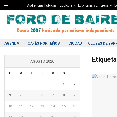
Audiencias Públicas
Ecologìa
Economía y Empresa
Ed
AGENDA
CAFÈS PORTEÑOS
CIUDAD
CLUBES DE BAR
Etiqueta
AGOSTO 2026
L
M
X
J
V
S
D
1
2
3
4
5
6
7
8
9
10
11
12
13
14
15
16