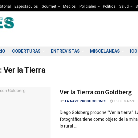
itorial
Espectàculos
Gourmet
Medios
Policiales
Polìtica
Salud
S
RIO
COBERTURAS
ENTREVISTAS
MISCELÁNEAS
IC
:
Ver la Tierra
Ver la Tierra con Goldberg
BY
LA NAVE PRODUCCIONES
16 DE MARZO D
Diego Goldberg propone "Ver la tierra". 
fotográfica tiene como objeto de la mir
lo rural ...