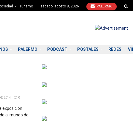
ociedad
Turismo
sábado, agosto 8, 2026
PALERMO
ONOS
PALERMO
PODCAST
POSTALES
REDES
VI
E 2014
0
La exposición
ada al mundo de