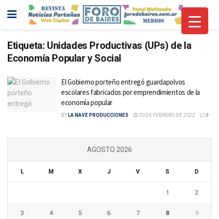
Etiqueta:
Unidades Productivas (UPs) de la
Economía Popular y Social
El Gobierno porteño entregó guardapolvos
escolares fabricados por emprendimientos de la
economía popular
BY
LA NAVE PRODUCCIONES
20 DE FEBRERO DE 2022
0
AGOSTO 2026
L
M
X
J
V
S
D
1
2
3
4
5
6
7
8
9