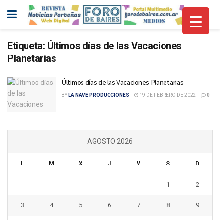
Etiqueta:
Últimos días de las Vacaciones
Planetarias
Últimos días de las Vacaciones Planetarias
BY
LA NAVE PRODUCCIONES
19 DE FEBRERO DE 2022
0
AGOSTO 2026
L
M
X
J
V
S
D
1
2
3
4
5
6
7
8
9