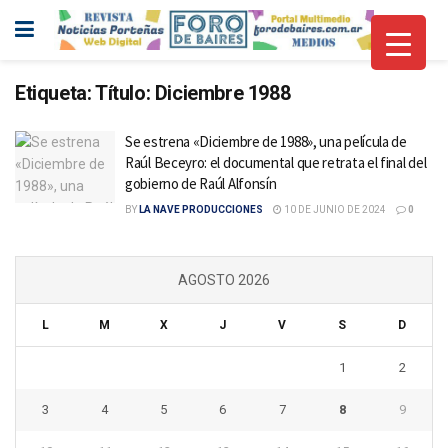
Etiqueta:
Título: Diciembre 1988
Se estrena «Diciembre de 1988», una película de
Raúl Beceyro: el documental que retrata el final del
gobierno de Raúl Alfonsín
BY
LA NAVE PRODUCCIONES
10 DE JUNIO DE 2024
0
AGOSTO 2026
L
M
X
J
V
S
D
1
2
3
4
5
6
7
8
9