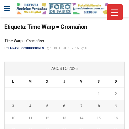
Etiqueta:
Time Warp = Cromañon
Time Warp = Cromañon
BY
LA NAVE PRODUCCIONES
18 DE ABRIL DE 2016
0
AGOSTO 2026
L
M
X
J
V
S
D
1
2
3
4
5
6
7
8
9
10
11
12
13
14
15
16