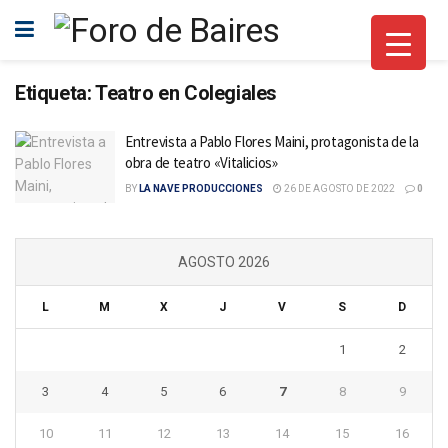
Etiqueta:
Teatro en Colegiales
Entrevista a Pablo Flores Maini, protagonista de la
obra de teatro «Vitalicios»
BY
LA NAVE PRODUCCIONES
26 DE AGOSTO DE 2022
0
AGOSTO 2026
L
M
X
J
V
S
D
1
2
3
4
5
6
7
8
9
10
11
12
13
14
15
16