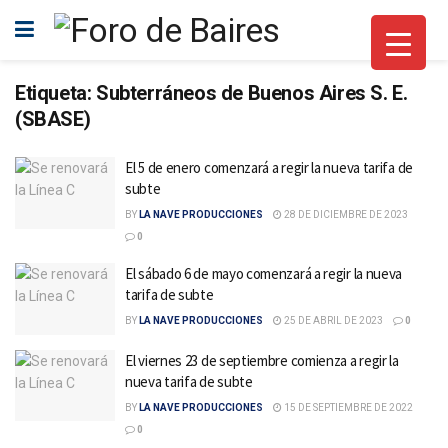
Etiqueta:
Subterráneos de Buenos Aires S. E.
(SBASE)
El 5 de enero comenzará a regir la nueva tarifa de
subte
BY
LA NAVE PRODUCCIONES
28 DE DICIEMBRE DE 2023
0
El sábado 6 de mayo comenzará a regir la nueva
tarifa de subte
BY
LA NAVE PRODUCCIONES
25 DE ABRIL DE 2023
0
El viernes 23 de septiembre comienza a regir la
nueva tarifa de subte
BY
LA NAVE PRODUCCIONES
15 DE SEPTIEMBRE DE 2022
0