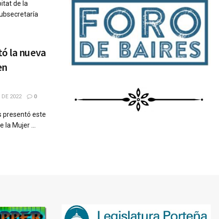
itat de la
Subsecretaría
ó la nueva
en
 DE 2022
0
s presentó este
 la Mujer ...