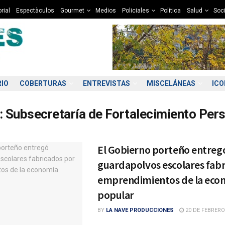
rial
Espectàculos
Gourmet
Medios
Policiales
Polìtica
Salud
Soc
RIO
COBERTURAS
ENTREVISTAS
MISCELÁNEAS
IC
:
Subsecretaría de Fortalecimiento Per
El Gobierno porteño entreg
guardapolvos escolares fab
emprendimientos de la eco
popular
BY
LA NAVE PRODUCCIONES
20 DE FEBRERO