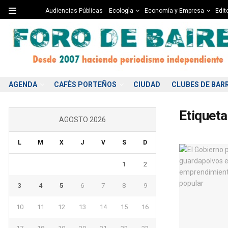
Audiencias Públicas
Ecologìa
Economía y Empresa
Edito
AGENDA
CAFÈS PORTEÑOS
CIUDAD
CLUBES DE BAR
Etiqueta
AGOSTO 2026
L
M
X
J
V
S
D
1
2
3
4
5
6
7
8
9
10
11
12
13
14
15
16