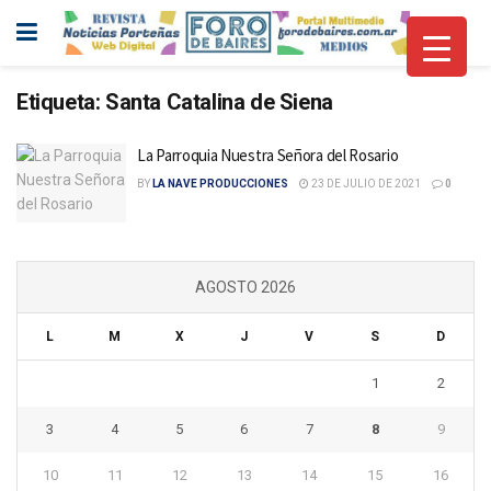
Etiqueta:
Santa Catalina de Siena
La Parroquia Nuestra Señora del Rosario
BY
LA NAVE PRODUCCIONES
23 DE JULIO DE 2021
0
AGOSTO 2026
L
M
X
J
V
S
D
1
2
3
4
5
6
7
8
9
10
11
12
13
14
15
16