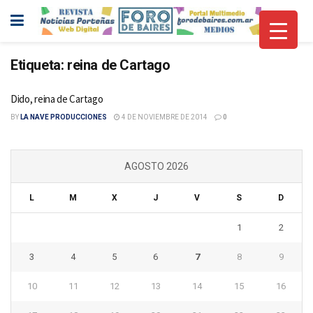
Etiqueta:
reina de Cartago
Dido, reina de Cartago
BY
LA NAVE PRODUCCIONES
4 DE NOVIEMBRE DE 2014
0
AGOSTO 2026
L
M
X
J
V
S
D
1
2
3
4
5
6
7
8
9
10
11
12
13
14
15
16