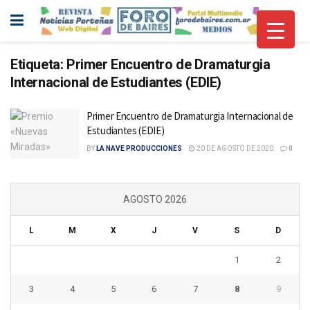
Etiqueta:
Primer Encuentro de Dramaturgia
Internacional de Estudiantes (EDIE)
Primer Encuentro de Dramaturgia Internacional de
Estudiantes (EDIE)
BY
LA NAVE PRODUCCIONES
20 DE AGOSTO DE 2020
0
AGOSTO 2026
L
M
X
J
V
S
D
1
2
3
4
5
6
7
8
9