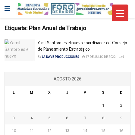
Etiqueta:
Plan Anual de Trabajo
Yamil Santoro es el nuevo coordinador del Consejo
de Planeamiento Estratégico
BY
LA NAVE PRODUCCIONES
17 DE JULIO DE 2022
0
AGOSTO 2026
L
M
X
J
V
S
D
1
2
3
4
5
6
7
8
9
10
11
12
13
14
15
16