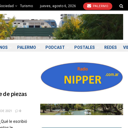
Sociedad
Turismo
jueves, agosto 6, 2026
PALERMO
ONOS
PALERMO
PODCAST
POSTALES
REDES
VI
e de piezas
DE 2021
0
¿Qué le escribió
ntos le