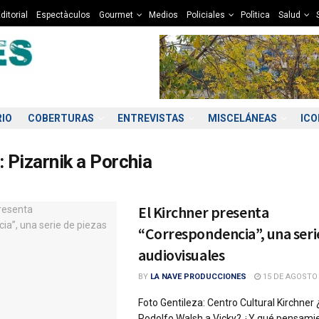
ditorial
Espectàculos
Gourmet
Medios
Policiales
Polìtica
Salud
RIO
COBERTURAS
ENTREVISTAS
MISCELÁNEAS
IC
:
Pizarnik a Porchia
El Kirchner presenta
“Correspondencia”, una seri
audiovisuales
BY
LA NAVE PRODUCCIONES
15 DE AGOSTO 
Foto Gentileza: Centro Cultural Kirchner 
Rodolfo Walsh a Vicky? ¿Y qué pensamie