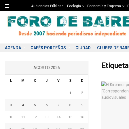
Audiencias Públicas
Ecologìa
Economía y Empresa
E
AGENDA
CAFÈS PORTEÑOS
CIUDAD
CLUBES DE BAR
Etiqueta
AGOSTO 2026
L
M
X
J
V
S
D
1
2
3
4
5
6
7
8
9
10
11
12
13
14
15
16