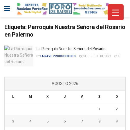
Etiqueta:
Parroquia Nuestra Señora del Rosario
en Palermo
La Parroquia Nuestra Señora del Rosario
BY
LA NAVE PRODUCCIONES
23 DE JULIO DE 2021
0
AGOSTO 2026
L
M
X
J
V
S
D
1
2
3
4
5
6
7
8
9