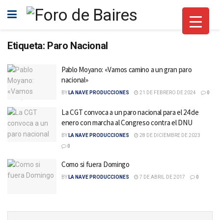
Etiqueta:
Paro Nacional
Pablo Moyano: «Vamos camino a un gran paro
nacional»
BY
LA NAVE PRODUCCIONES
21 DE FEBRERO DE 2024
0
La CGT convoca a un paro nacional para el 24 de
enero con marcha al Congreso contra el DNU
BY
LA NAVE PRODUCCIONES
28 DE DICIEMBRE DE 2023
0
Como si fuera Domingo
BY
LA NAVE PRODUCCIONES
7 DE ABRIL DE 2017
0