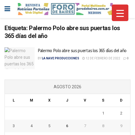
Etiqueta:
Palermo Polo abre sus puertas los
365 días del año
Palermo Polo abre sus puertas los 365 días del año
BY
LA NAVE PRODUCCIONES
12 DE FEBRERO DE 2022
0
AGOSTO 2026
L
M
X
J
V
S
D
1
2
3
4
5
6
7
8
9