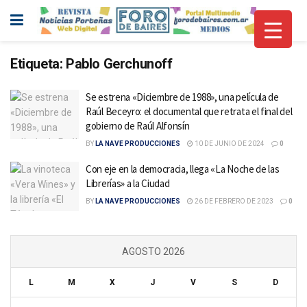
Etiqueta:
Pablo Gerchunoff
Se estrena «Diciembre de 1988», una película de
Raúl Beceyro: el documental que retrata el final del
gobierno de Raúl Alfonsín
BY
LA NAVE PRODUCCIONES
10 DE JUNIO DE 2024
0
Con eje en la democracia, llega «La Noche de las
Librerías» a la Ciudad
BY
LA NAVE PRODUCCIONES
26 DE FEBRERO DE 2023
0
AGOSTO 2026
L
M
X
J
V
S
D