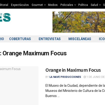
itorial
Espectàculos
Gourmet
Medios
Policiales
Polìtica
Salud
S
RIO
COBERTURAS
ENTREVISTAS
MISCELÁNEAS
IC
:
Orange Maximum Focus
Orange in Maximum Focus
BY
LA NAVE PRODUCCIONES
1 DE JUNIO DE
El Museo de la Ciudad, dependiente de la
Museos del Ministerio de Cultura de la C
Buenos ...