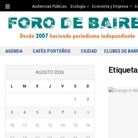
Audiencias Públicas
Ecologìa
Economía y Empresa
Ed
AGENDA
CAFÈS PORTEÑOS
CIUDAD
CLUBES DE BAR
Etiqueta
AGOSTO 2026
L
M
X
J
V
S
D
1
2
3
4
5
6
7
8
9
10
11
12
13
14
15
16