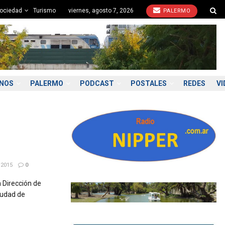
ociedad
Turismo
viernes, agosto 7, 2026
PALERMO
ONOS
PALERMO
PODCAST
POSTALES
REDES
VI
 2015
0
 Dirección de
iudad de