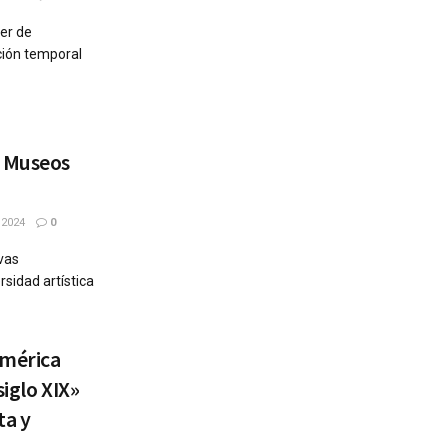
ler de
ción temporal
n Museos
 2024
0
vas
rsidad artística
américa
siglo XIX»
ta y