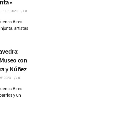
nta «
RE DE 2023
0
 Buenos Aires
njunta, artistas
avedra:
n Museo con
ra y Núñez
E 2023
0
 Buenos Aires
barrios y un