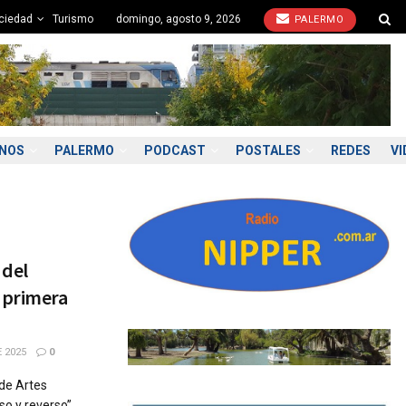
ciedad
Turismo
domingo, agosto 9, 2026
PALERMO
ONOS
PALERMO
PODCAST
POSTALES
REDES
VI
 del
 primera
 2025
0
 de Artes
 y reverso”, ...