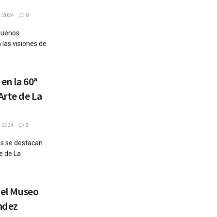
 2024
0
 Buenos
 las visiones de
en la 60ª
Arte de La
 2024
0
es se destacan
e de La
n el Museo
ndez