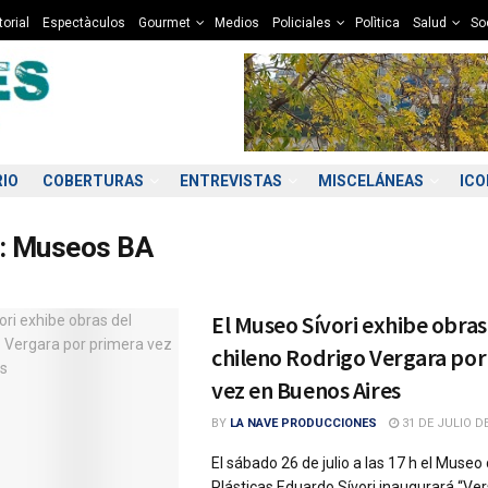
torial
Espectàculos
Gourmet
Medios
Policiales
Polìtica
Salud
So
RIO
COBERTURAS
ENTREVISTAS
MISCELÁNEAS
IC
:
Museos BA
El Museo Sívori exhibe obras
chileno Rodrigo Vergara por
vez en Buenos Aires
BY
LA NAVE PRODUCCIONES
31 DE JULIO DE
El sábado 26 de julio a las 17 h el Museo
Plásticas Eduardo Sívori inaugurará “Verso