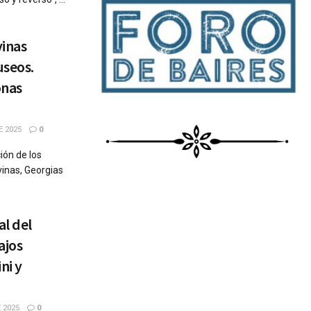
vinas
useos.
onas
E 2025
0
ión de los
vinas, Georgias
l del
ajos
ni y
 2025
0