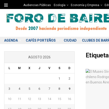
Audiencias Públicas
Ecologìa
Economía y Empresa
Edi
AGENDA
CAFÈS PORTEÑOS
CIUDAD
CLUBES DE BAR
Etiqueta
AGOSTO 2026
L
M
X
J
V
S
D
1
2
3
4
5
6
7
8
9
10
11
12
13
14
15
16