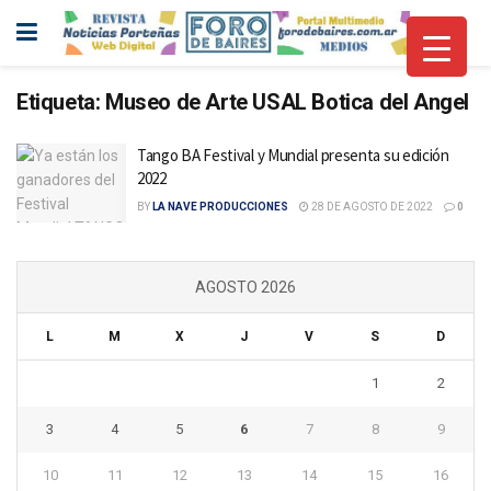
Etiqueta:
Museo de Arte USAL Botica del Angel
Tango BA Festival y Mundial presenta su edición
2022
BY
LA NAVE PRODUCCIONES
28 DE AGOSTO DE 2022
0
AGOSTO 2026
L
M
X
J
V
S
D
1
2
3
4
5
6
7
8
9
10
11
12
13
14
15
16