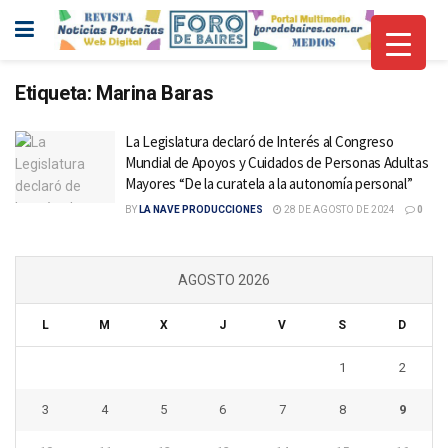
Etiqueta:
Marina Baras
La Legislatura declaró de Interés al Congreso
Mundial de Apoyos y Cuidados de Personas Adultas
Mayores “De la curatela a la autonomía personal”
BY
LA NAVE PRODUCCIONES
28 DE AGOSTO DE 2024
0
AGOSTO 2026
L
M
X
J
V
S
D
1
2
3
4
5
6
7
8
9