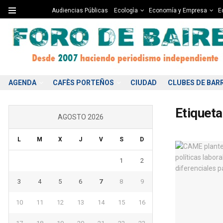
Audiencias Públicas
Ecologìa
Economía y Empresa
Ed
AGENDA
CAFÈS PORTEÑOS
CIUDAD
CLUBES DE BAR
Etiqueta
AGOSTO 2026
L
M
X
J
V
S
D
1
2
3
4
5
6
7
8
9
10
11
12
13
14
15
16