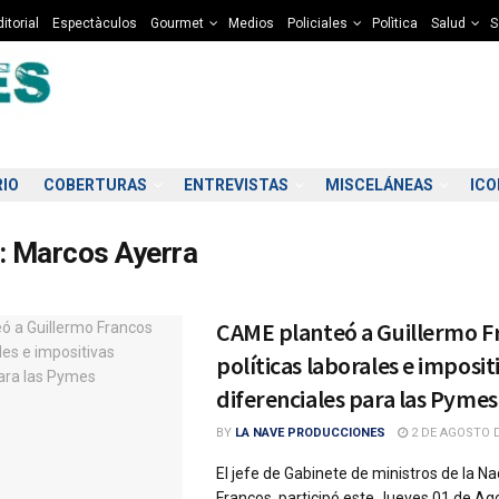
itorial
Espectàculos
Gourmet
Medios
Policiales
Polìtica
Salud
S
RIO
COBERTURAS
ENTREVISTAS
MISCELÁNEAS
IC
:
Marcos Ayerra
CAME planteó a Guillermo F
políticas laborales e imposit
diferenciales para las Pymes
BY
LA NAVE PRODUCCIONES
2 DE AGOSTO D
El jefe de Gabinete de ministros de la Na
Francos, participó este Jueves 01 de Ag