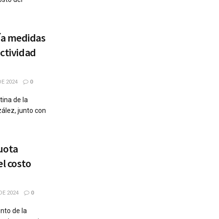
ía medidas
actividad
E 2024
0
ina de la
lez, junto con
Cuota
el costo
DE 2024
0
nto de la