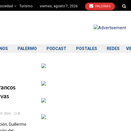
ociedad
Turismo
viernes, agosto 7, 2026
PALERMO
ONOS
PALERMO
PODCAST
POSTALES
REDES
VI
rancos
ivas
E 2024
0
ción, Guillermo
osto del