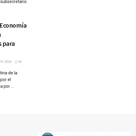
l subsecretario
 Economía
n
s para
DE 2024
0
ina de la
por el
 por ...