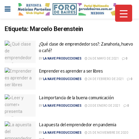
Etiqueta:
Marcelo Berenstein
¿Qué clase de emprendedor sos?: Zanahoria, huevo
o café?
BY
LA NAVE PRODUCCIONES
26 DE MAYO DE 2021
0
Emprender es aprender a ser libres
BY
LA NAVE PRODUCCIONES
24 DE FEBRERO DE 2021
0
La importancia de la buena comunicación
BY
LA NAVE PRODUCCIONES
20 DE ENERO DE 2021
0
La apuesta del emprendedor en pandemia
BY
LA NAVE PRODUCCIONES
25 DE NOVIEMBRE DE 2020