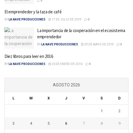
0
El emprendedor y la taza de café
BY
LA NAVE PRODUCCIONES
17 DE JULIO DE 2019
0
La importancia de la cooperación en el ecosistema
emprendedor
BY
LA NAVE PRODUCCIONES
29 DE MAYO DE 2019
0
Diez libros para leer en 2016
BY
LA NAVE PRODUCCIONES
20 DE ENERO DE 2016
0
AGOSTO 2026
L
M
X
J
V
S
D
1
2
3
4
5
6
7
8
9