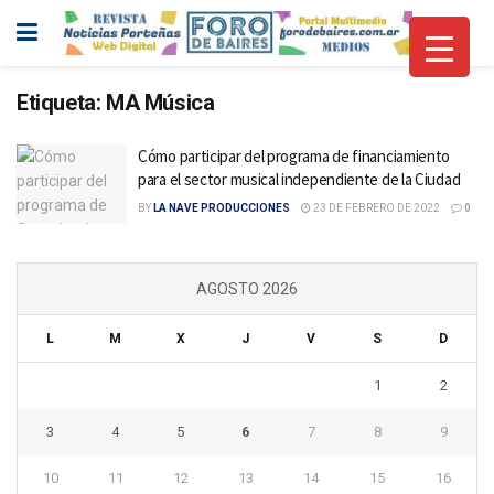
Etiqueta:
MA Música
Cómo participar del programa de financiamiento
para el sector musical independiente de la Ciudad
BY
LA NAVE PRODUCCIONES
23 DE FEBRERO DE 2022
0
AGOSTO 2026
L
M
X
J
V
S
D
1
2
3
4
5
6
7
8
9
10
11
12
13
14
15
16