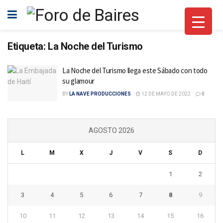
Etiqueta:
La Noche del Turismo
La Noche del Turismo llega este Sábado con todo
su glamour
BY
LA NAVE PRODUCCIONES
12 DE MAYO DE 2022
0
AGOSTO 2026
L
M
X
J
V
S
D
1
2
3
4
5
6
7
8
9
10
11
12
13
14
15
16