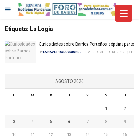
Etiqueta:
La Logia
Curiosidades sobre Barrios Porteños: séptima parte
BY
LA NAVE PRODUCCIONES
21 DE OCTUBRE DE 2020
0
AGOSTO 2026
L
M
X
J
V
S
D
1
2
3
4
5
6
7
8
9
10
11
12
13
14
15
16