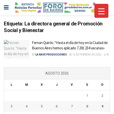
Etiqueta:
La directora general de Promoción
Social y Bienestar
Fernan Quirós: “Hasta el día de hoy en la Ciudad de
Buenos Aires hemos aplicado 7.201.234 vacunas»
BY
LA NAVE PRODUCCIONES
12 DE FEBRERO DE 2022
0
AGOSTO 2026
L
M
X
J
V
S
D
1
2
3
4
5
6
7
8
9