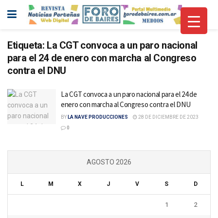
Etiqueta:
La CGT convoca a un paro nacional
para el 24 de enero con marcha al Congreso
contra el DNU
La CGT convoca a un paro nacional para el 24 de
enero con marcha al Congreso contra el DNU
BY
LA NAVE PRODUCCIONES
28 DE DICIEMBRE DE 2023
0
AGOSTO 2026
L
M
X
J
V
S
D
1
2