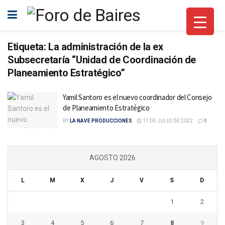
Etiqueta:
La administración de la ex
Subsecretaría “Unidad de Coordinación de
Planeamiento Estratégico”
Yamil Santoro es el nuevo coordinador del Consejo
de Planeamiento Estratégico
BY
LA NAVE PRODUCCIONES
17 DE JULIO DE 2022
0
AGOSTO 2026
L
M
X
J
V
S
D
1
2
3
4
5
6
7
8
9