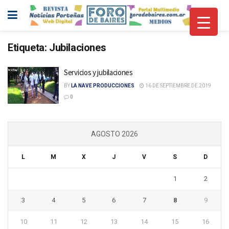
Etiqueta:
Jubilaciones
Servicios y jubilaciones
BY
LA NAVE PRODUCCIONES
16 DE SEPTIEMBRE DE 2019
0
AGOSTO 2026
L
M
X
J
V
S
D
1
2
3
4
5
6
7
8
9
10
11
12
13
14
15
16