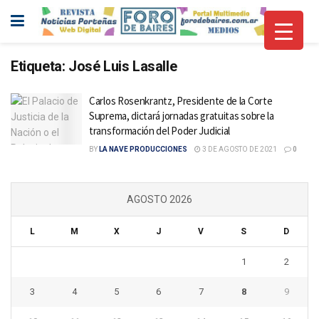
Etiqueta:
José Luis Lasalle
Carlos Rosenkrantz, Presidente de la Corte
Suprema, dictará jornadas gratuitas sobre la
transformación del Poder Judicial
BY
LA NAVE PRODUCCIONES
3 DE AGOSTO DE 2021
0
AGOSTO 2026
L
M
X
J
V
S
D
1
2
3
4
5
6
7
8
9