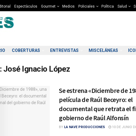
itorial
Espectàculos
Gourmet
Medios
Policiales
Polìtica
Salud
S
RIO
COBERTURAS
ENTREVISTAS
MISCELÁNEAS
IC
:
José Ignacio López
Se estrena «Diciembre de 19
película de Raúl Beceyro: el
documental que retrata el fi
gobierno de Raúl Alfonsín
BY
LA NAVE PRODUCCIONES
10 DE JUNIO D