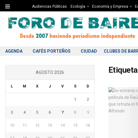
Audiencias Públicas
Ecologìa
Economía y Empresa
Ed
AGENDA
CAFÈS PORTEÑOS
CIUDAD
CLUBES DE BAR
Etiqueta
AGOSTO 2026
L
M
X
J
V
S
D
1
2
3
4
5
6
7
8
9
10
11
12
13
14
15
16