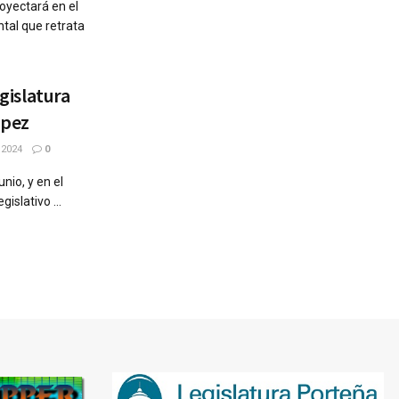
royectará en el
tal que retrata
egislatura
ópez
 2024
0
nio, y en el
islativo ...