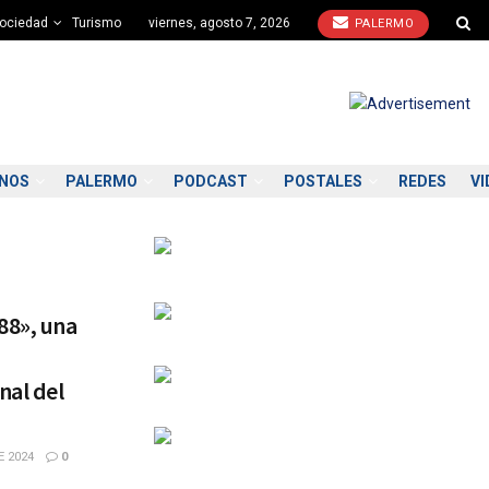
ociedad
Turismo
viernes, agosto 7, 2026
PALERMO
ONOS
PALERMO
PODCAST
POSTALES
REDES
VI
88», una
nal del
E 2024
0