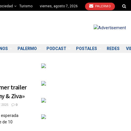
ociedad
Turismo
viernes, agosto 7, 2026
PALERMO
ONOS
PALERMO
PODCAST
POSTALES
REDES
VI
er trailer
ny & Ziva»
 2025
0
a esperada
e de 10