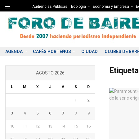
Audiencias Públicas
Ecologìa
Economía y Empresa
Ed
AGENDA
CAFÈS PORTEÑOS
CIUDAD
CLUBES DE BAR
Etiqueta
AGOSTO 2026
L
M
X
J
V
S
D
1
2
3
4
5
6
7
8
9
10
11
12
13
14
15
16