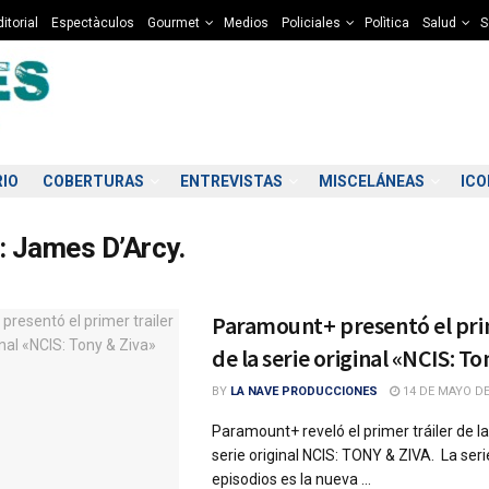
itorial
Espectàculos
Gourmet
Medios
Policiales
Polìtica
Salud
S
RIO
COBERTURAS
ENTREVISTAS
MISCELÁNEAS
IC
:
James D’Arcy.
Paramount+ presentó el prim
de la serie original «NCIS: To
BY
LA NAVE PRODUCCIONES
14 DE MAYO DE
Paramount+ reveló el primer tráiler de l
serie original NCIS: TONY & ZIVA. La seri
episodios es la nueva ...