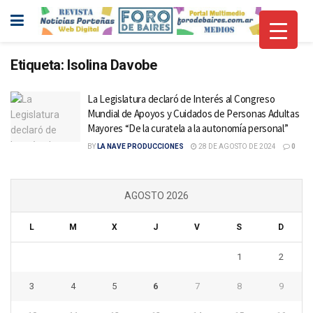
Etiqueta:
Isolina Davobe
La Legislatura declaró de Interés al Congreso
Mundial de Apoyos y Cuidados de Personas Adultas
Mayores “De la curatela a la autonomía personal”
BY
LA NAVE PRODUCCIONES
28 DE AGOSTO DE 2024
0
AGOSTO 2026
L
M
X
J
V
S
D
1
2
3
4
5
6
7
8
9