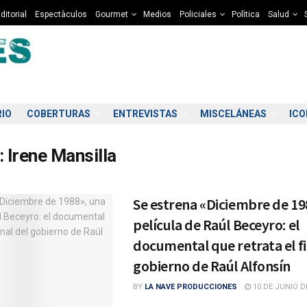
ditorial
Espectàculos
Gourmet
Medios
Policiales
Polìtica
Salud
RIO
COBERTURAS
ENTREVISTAS
MISCELÁNEAS
IC
:
Irene Mansilla
Se estrena «Diciembre de 19
película de Raúl Beceyro: el
documental que retrata el fi
gobierno de Raúl Alfonsín
BY
LA NAVE PRODUCCIONES
10 DE JUNIO D