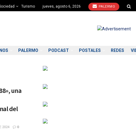
Sociedad
Turismo
jueves, agosto 6, 2026
PALERMO
ONOS
PALERMO
PODCAST
POSTALES
REDES
VI
88», una
nal del
E 2024
0