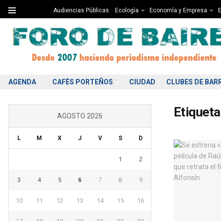
Audiencias Públicas
Ecologìa
Economía y Empresa
E
AGENDA
CAFÈS PORTEÑOS
CIUDAD
CLUBES DE BAR
Etiqueta
AGOSTO 2026
L
M
X
J
V
S
D
1
2
3
4
5
6
7
8
9
10
11
12
13
14
15
16