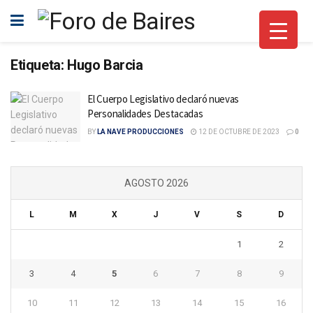
Etiqueta:
Hugo Barcia
El Cuerpo Legislativo declaró nuevas
Personalidades Destacadas
BY
LA NAVE PRODUCCIONES
12 DE OCTUBRE DE 2023
0
AGOSTO 2026
L
M
X
J
V
S
D
1
2
3
4
5
6
7
8
9
10
11
12
13
14
15
16