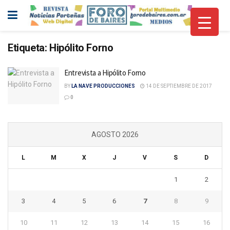
Etiqueta:
Hipólito Forno
Entrevista a Hipólito Forno
BY
LA NAVE PRODUCCIONES
14 DE SEPTIEMBRE DE 2017
0
AGOSTO 2026
L
M
X
J
V
S
D
1
2
3
4
5
6
7
8
9
10
11
12
13
14
15
16