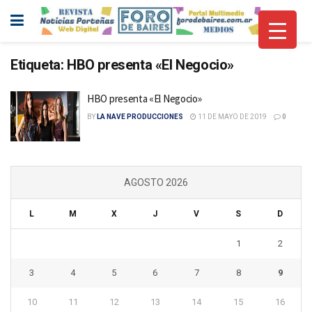
Etiqueta:
HBO presenta «El Negocio»
HBO presenta «El Negocio»
BY
LA NAVE PRODUCCIONES
11 DE MAYO DE 2019
0
AGOSTO 2026
L
M
X
J
V
S
D
1
2
3
4
5
6
7
8
9
10
11
12
13
14
15
16