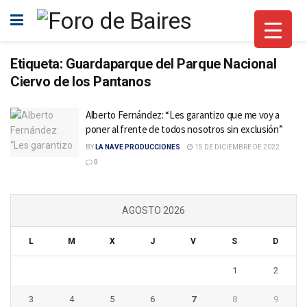
Etiqueta:
Guardaparque del Parque Nacional
Ciervo de los Pantanos
Alberto Fernández: “Les garantizo que me voy a
poner al frente de todos nosotros sin exclusión”
BY
LA NAVE PRODUCCIONES
15 DE DICIEMBRE DE 2022
0
AGOSTO 2026
L
M
X
J
V
S
D
1
2
3
4
5
6
7
8
9