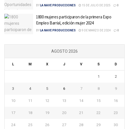
BY
LA NAVE PRODUCCIONES
15 DE JULIO DE 2025
0
1800 mujeres participaron de la primera Expo
Empleo Barrial, edición mujer 2024
BY
LA NAVE PRODUCCIONES
9 DE MARZO DE 2024
0
AGOSTO 2026
L
M
X
J
V
S
D
1
2
3
4
5
6
7
8
9
10
11
12
13
14
15
16
17
18
19
20
21
22
23
24
25
26
27
28
29
30